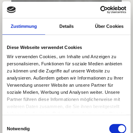
Zustimmung
Details
Über Cookies
Diese Webseite verwendet Cookies
Wir verwenden Cookies, um Inhalte und Anzeigen zu
personalisieren, Funktionen für soziale Medien anbieten
zu können und die Zugriffe auf unsere Website zu
analysieren. Außerdem geben wir Informationen zu Ihrer
BREAKDANCE (TEENS AB 10 J.)
Verwendung unserer Website an unsere Partner für
soziale Medien, Werbung und Analysen weiter. Unsere
Breaking – (B-boying und B-girling) ist der erste etablierte
Tanzstil aus der Hip-Hop Kultur welcher in den 1970-er
Partner führen diese Informationen möglicherweise mit
Jahren auf den Straßen New Yorks entstand. Dieser Stil
weiteren Daten zusammen, die Sie ihnen bereitgestellt
kennzeichnet sich einerseits durch seine Vielseitigkeit an
Bewegungen im Stand und Boden, als auch durch seine
haben oder die sie im Rahmen Ihrer Nutzung der Dienste
physisch anspruchsvollen, akrobatischen Elemente aus.
gesammelt haben.
Im Breaking herrscht eine freie Bewegungssprache, welche
Einwilligungsauswahl
sowohl mit Improvisation (Freestyle) als auch mit fest
Notwendig
choreographiertem Solo (Set) getanzt werden kann.